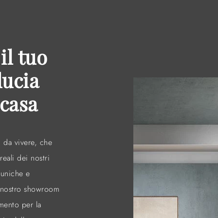
il tuo
ducia
 casa
i da vivere, che
eali dei nostri
 uniche e
Il nostro showroom
imento per la