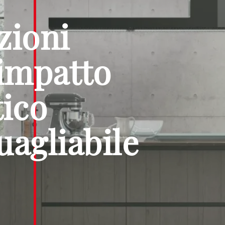
zioni
’impatto
tico
uagliabile