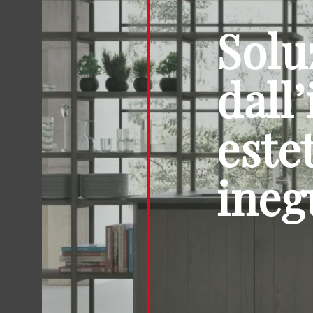
Solu
dall
este
ineg