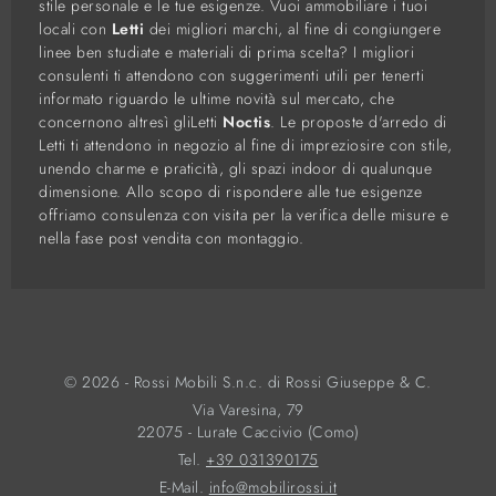
stile personale e le tue esigenze. Vuoi ammobiliare i tuoi
locali con
Letti
dei migliori marchi, al fine di congiungere
linee ben studiate e materiali di prima scelta? I migliori
consulenti ti attendono con suggerimenti utili per tenerti
informato riguardo le ultime novità sul mercato, che
concernono altresì gliLetti
Noctis
. Le proposte d'arredo di
Letti ti attendono in negozio al fine di impreziosire con stile,
unendo charme e praticità, gli spazi indoor di qualunque
dimensione. Allo scopo di rispondere alle tue esigenze
offriamo consulenza con visita per la verifica delle misure e
nella fase post vendita con montaggio.
© 2026 - Rossi Mobili S.n.c. di Rossi Giuseppe & C.
Via Varesina, 79
22075 - Lurate Caccivio (Como)
Tel.
+39 031390175
E-Mail.
info@mobilirossi.it