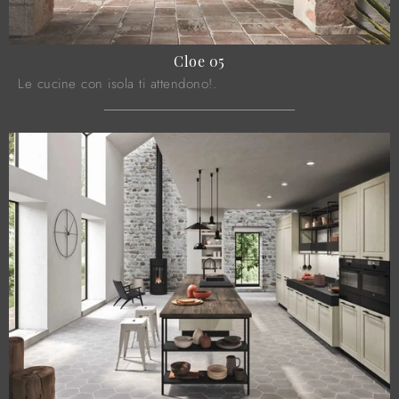
Cloe 05
Le cucine con isola ti attendono!.