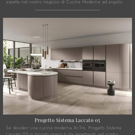
aspetta nel nostro negozio di Cucine Moderne ad angolo.
Progetto Sistema Laccato 05
Se desideri una cucina moderna Ar-Tre, Progetto Sistema
Laccato 05 in laccato opaco ti sta aspettando nel nostro