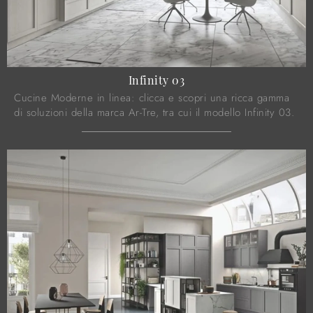
Infinity 03
Cucine Moderne in linea: clicca e scopri una ricca gamma
di soluzioni della marca Ar-Tre, tra cui il modello Infinity 03.