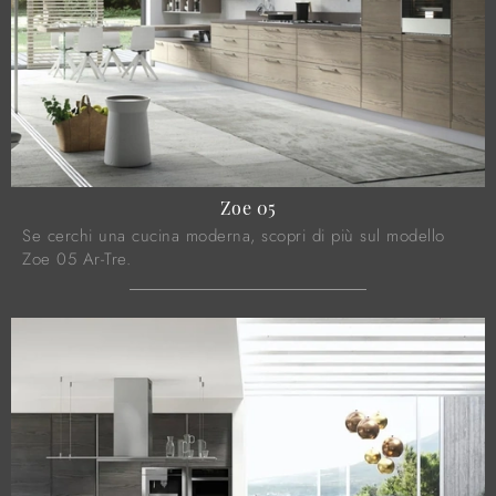
Zoe 05
Se cerchi una cucina moderna, scopri di più sul modello
Zoe 05 Ar-Tre.