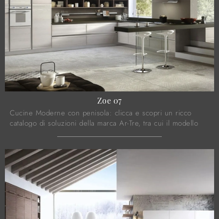
Zoe 07
Cucine Moderne con penisola: clicca e scopri un ricco
catalogo di soluzioni della marca Ar-Tre, tra cui il modello
Zoe 07.