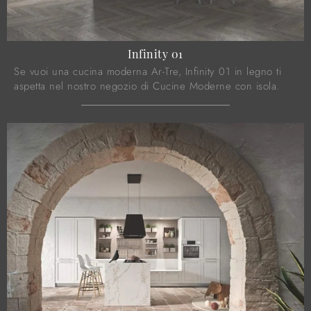
Infinity 01
Se vuoi una cucina moderna Ar-Tre, Infinity 01 in legno ti
aspetta nel nostro negozio di Cucine Moderne con isola.