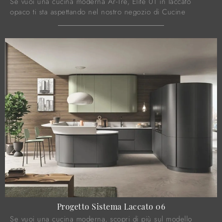
Se vuoi una cucina moderna Ar-Tre, Elite 01 in laccato
opaco ti sta aspettando nel nostro negozio di Cucine
Moderne ad angolo.
Progetto Sistema Laccato 06
Se vuoi una cucina moderna, scopri di più sul modello