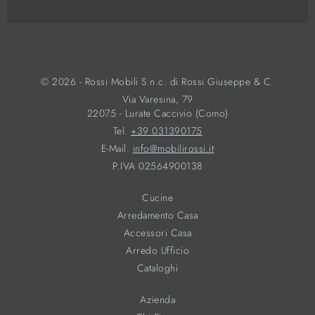
© 2026 - Rossi Mobili S.n.c. di Rossi Giuseppe & C.
Via Varesina, 79
22075 - Lurate Caccivio (Como)
Tel.
+39 031390175
E-Mail.
info@mobilirossi.it
P.IVA 02564900138
Cucine
Arredamento Casa
Accessori Casa
Arredo Ufficio
Cataloghi
Azienda