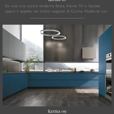
Se vuoi una cucina moderna Stosa, Karma 10 in laccato
opaco ti aspetta nel nostro negozio di Cucine Moderne con
isola.
Karma 09