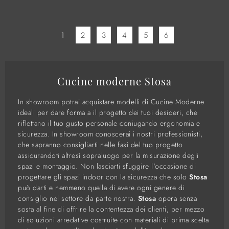
1
2
3
4
5
6
Cucine moderne Stosa
In showroom potrai acquistare modelli di Cucine Moderne
ideali per dare forma a il progetto dei tuoi desideri, che
riflettano il tuo gusto personale coniugando ergonomia e
sicurezza. In showroom conoscerai i nostri professionisti,
che sapranno consigliarti nelle fasi del tuo progetto
assicurandoti altresì sopraluogo per la misurazione degli
spazi e montaggio. Non lasciarti sfuggire l'occasione di
progettare gli spazi indoor con la sicurezza che solo
Stosa
può darti e nemmeno quella di avere ogni genere di
consiglio nel settore da parte nostra.
Stosa
opera senza
sosta al fine di offrire la contentezza dei clienti, per mezzo
di soluzioni arredative costruite con materiali di prima scelta