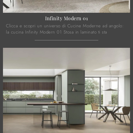
Infinity Modern 01
Clicca e scopri un universo di Cucine Moderne ad angolo:
la cucina Infinity Modern 01 Stosa in laminato ti sta
aspettando!