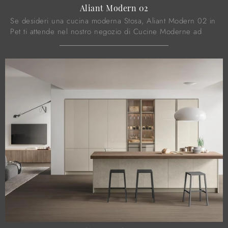
Aliant Modern 02
Se desideri una cucina moderna Stosa, Aliant Modern 02 in
Pet ti attende nel nostro negozio di Cucine Moderne ad
angolo.