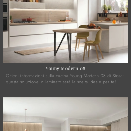
Young Modern 08
Ottieni informazioni sulla cucina Young Modern 08 di Stosa:
questa soluzione in laminato sarà la scelta ideale per te!