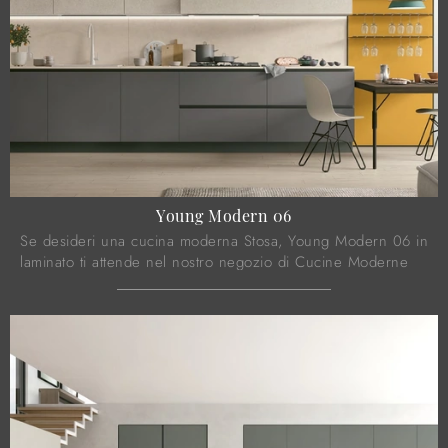
Young Modern 06
Se desideri una cucina moderna Stosa, Young Modern 06 in
laminato ti attende nel nostro negozio di Cucine Moderne
ad angolo.