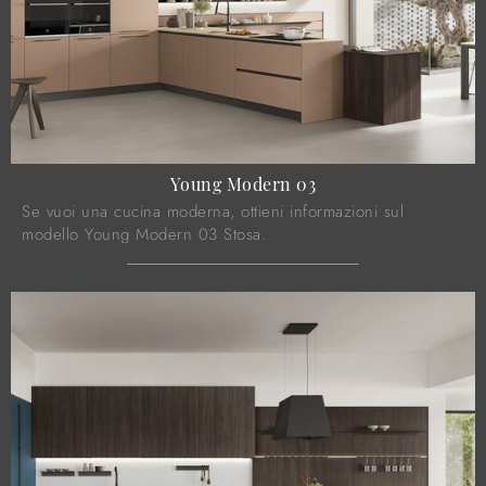
Young Modern 03
Se vuoi una cucina moderna, ottieni informazioni sul
modello Young Modern 03 Stosa.