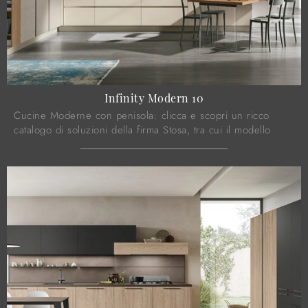
Infinity Modern 10
Cucine Moderne con penisola: clicca e scopri un ricco
catalogo di soluzioni della firma Stosa, tra cui il modello
Infinity Modern 10.