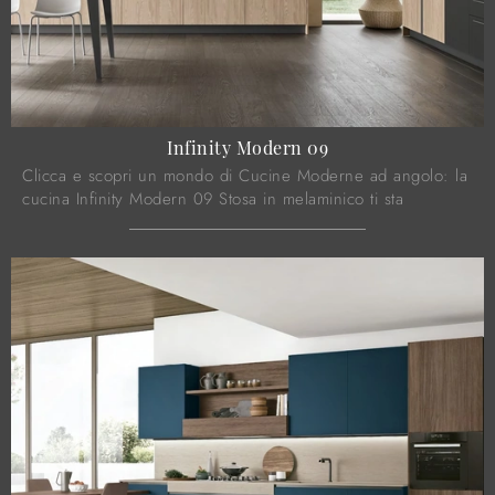
Infinity Modern 09
Clicca e scopri un mondo di Cucine Moderne ad angolo: la
cucina Infinity Modern 09 Stosa in melaminico ti sta
aspettando!