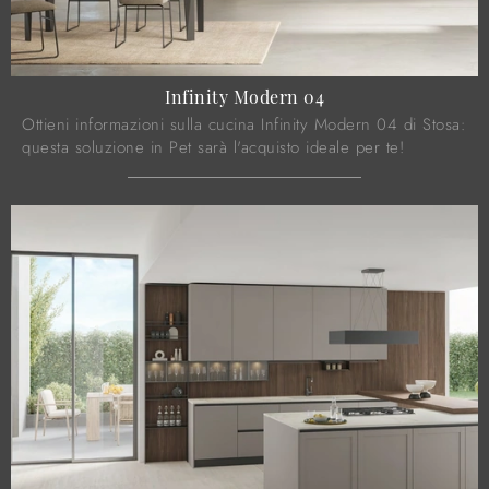
Infinity Modern 04
Ottieni informazioni sulla cucina Infinity Modern 04 di Stosa:
questa soluzione in Pet sarà l'acquisto ideale per te!