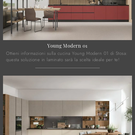
Young Modern 01
Ottieni informazioni sulla cucina Young Modern 01 di Stosa:
questa soluzione in laminato sarà la scelta ideale per te!