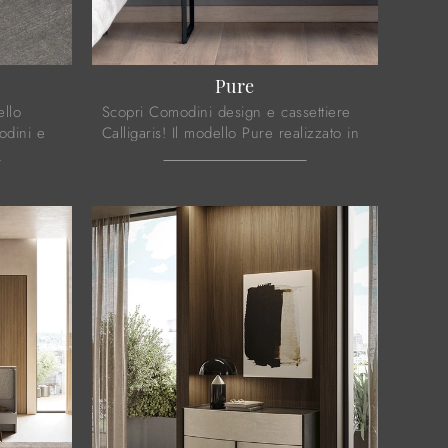
Pure
ello
Scopri Comodini design e cassettiere
odini e
Calligaris! Il modello Pure realizzato in
ua zona
legno è l'acquisto perfetto.