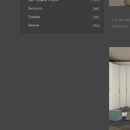
101
Saronno
88
Tradate
98
I Comodi
Varese
possono e
94
all'armad
contrasto
...