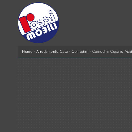
Home
-
Arredamento Casa
-
Comodini
-
Comodini Cesano Mad