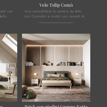
Volo Tulip Comò
bili con
Vuoi ammobiliare la camera da letto
dello
con Comodini e mobili con cassetti di
ro è la
Colombini Casa? Ecco qui il modello
Volo Tulip Comò in melaminico per
spazi ...
te
Brick con piedini Gruppo Notte