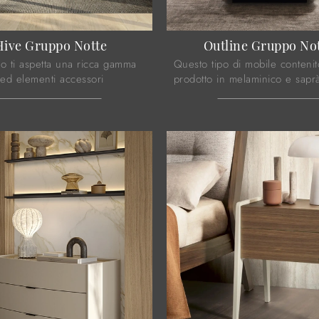
Hive Gruppo Notte
Outline Gruppo No
o ti aspetta una ricca gamma
Questo tipo di mobile conteni
 ed elementi accessori
prodotto in melaminico e sapr
del noto e conosciuto brand,
garantirti resistenza, praticità 
a nella realizzazione di ...
ottimo effetto estetico.