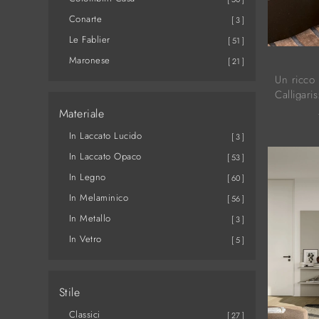
Conarte
3
Le Fablier
51
Maronese
21
Un ricco 
Calligari
laccato o
Materiale
soluzioni 
In Laccato Lucido
3
In Laccato Opaco
53
In Legno
60
In Melaminico
56
In Metallo
3
In Vetro
5
Stile
Classici
27