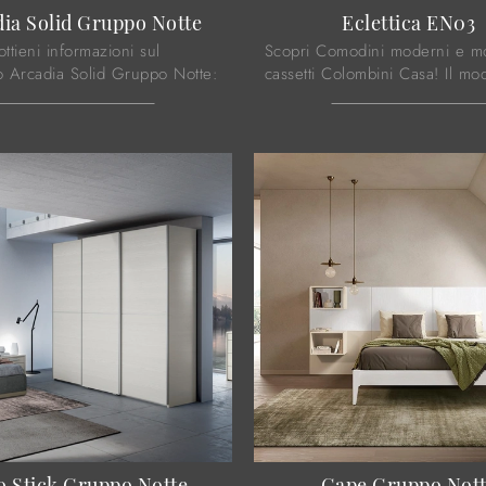
ia Solid Gruppo Notte
Eclettica EN03
ottieni informazioni sul
Scopri Comodini moderni e mo
 Arcadia Solid Gruppo Notte:
cassetti Colombini Casa! Il mo
e mobili con cassetti di
Eclettica EN03 costruito in vet
i Casa sono ideali per spazi
scelta ideale.
o Stick Gruppo Notte
Gape Gruppo Not