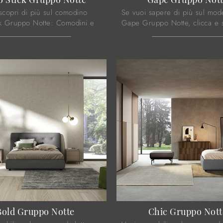
scopri di più sul comodino
Se vuoi sapere di più sul mod
ck Gruppo Notte: Comodini e
Gape Gruppo Notte, clicca e s
re di Colombini Casa sono
Comodini e comò Colombini 
r spazi moderni.
ideali per la tua camera da lett
Bold Gruppo Notte
Chic Gruppo Nott