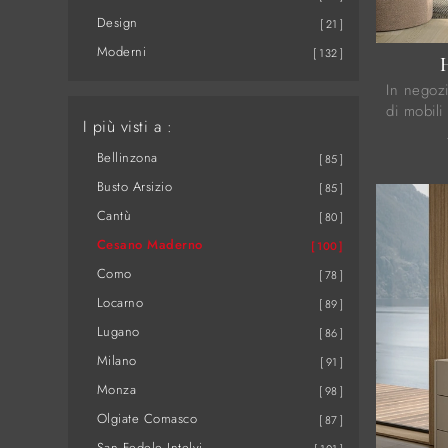
Design
21
Moderni
132
In negozi
di mobili
I più visti a :
moderni 
specialist
Bellinzona
85
Busto Arsizio
85
Cantù
80
Cesano Maderno
100
Como
78
Locarno
89
Lugano
86
Milano
91
Monza
98
Olgiate Comasco
87
San Fedele Intelvi