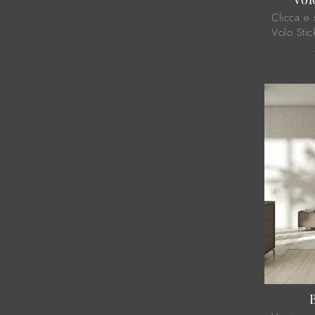
Clicca e 
Volo Sti
cassettie
ideali pe