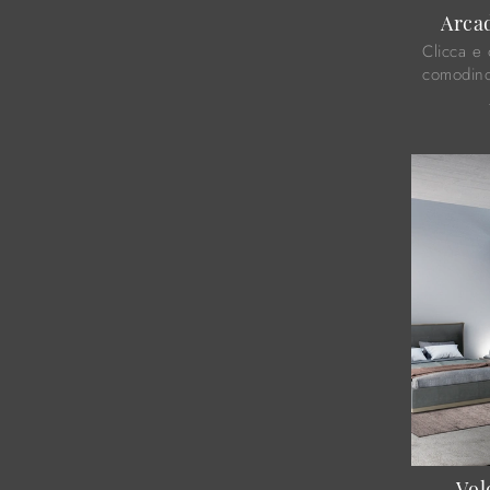
Arcad
Clicca e 
comodino
Comodini 
Colombin
...
Vol