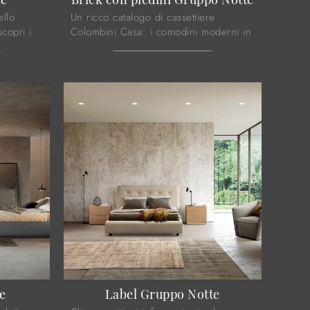
ello
Un ricco catalogo di cassettiere
copri i
Colombini Casa: i comodini moderni in
Casa
melaminico, come Brick con piedini
o.
Gruppo Notte, sono tra le proposte più
...
e
Label Gruppo Notte