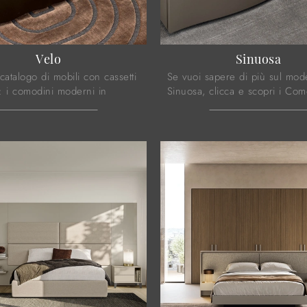
Velo
Sinuosa
catalogo di mobili con cassetti
Se vuoi sapere di più sul mod
s: i comodini moderni in
Sinuosa, clicca e scopri i Com
paco, come Velo, sono tra le
comò Calligaris ideali per la t
più originali.
notte.