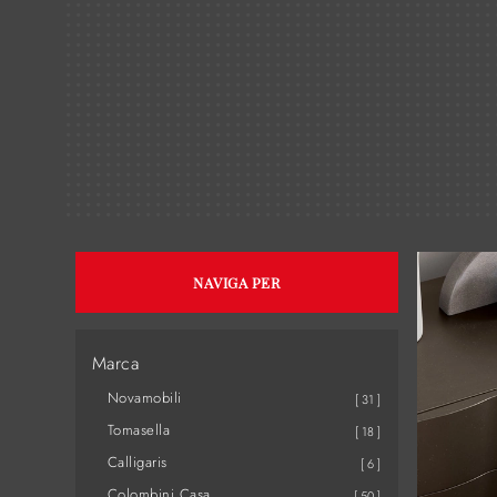
NAVIGA PER
Marca
Novamobili
31
Tomasella
18
Calligaris
6
Colombini Casa
50