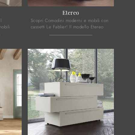
Etereo
l
Scopri Comodini moderni e mobili con
obili
cassetti Le Fablier! Il modello Etereo
 ideali
realizzato in laccato opaco è la
soluzione ottimale.