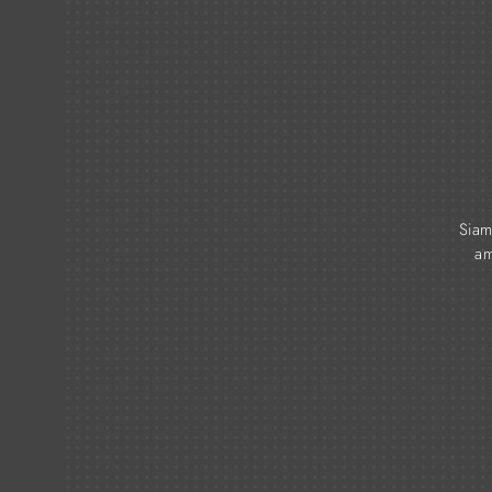
Siam
am