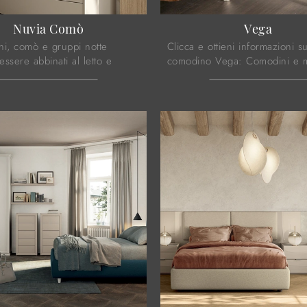
Nuvia Comò
Vega
ni, comò e gruppi notte
Clicca e ottieni informazioni su
ssere abbinati al letto e
comodino Vega: Comodini e m
io o possono essere in voluto
con cassetti di Le Fablier sono
 con essi: l'acquisto si baserà
per spazi moderni.