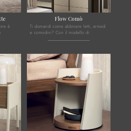
tte
Flow Comò
tore è
Ti domandi come abbinare letti, armadi
à
e comodini? Con il modello di
e un
Colombini Casa visibile in foto avrai un
mobile pensato per un luogo dai ...