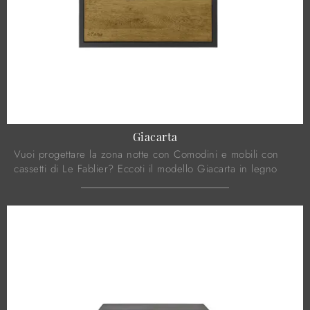
Giacarta
Vuoi progettare la zona notte con Comodini e mobili con
cassetti di Le Fablier? Eccoti il modello Giacarta in legno
per spazi moderni.