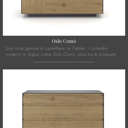
Oslo Comò
Una ricca gamma di cassettiere Le Fablier: i comodini
moderni in legno, come Oslo Comò, sono tra le proposte
più belle.