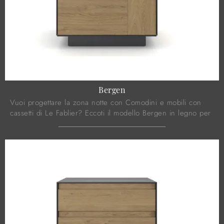
Bergen
Vuoi progettare la zona notte con Comodini e mobili con
cassetti di Le Fablier? Eccoti il modello Bergen in legno per
spazi moderni.