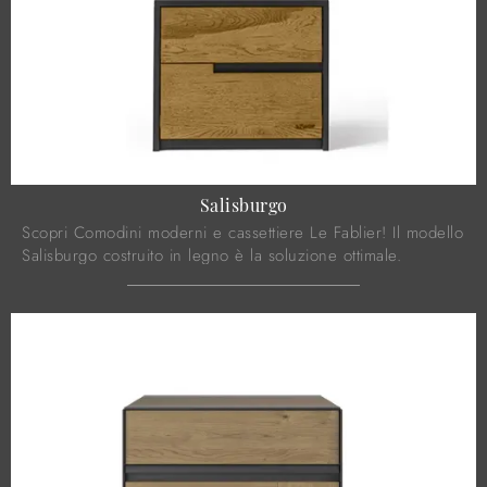
Salisburgo
Scopri Comodini moderni e cassettiere Le Fablier! Il modello
Salisburgo costruito in legno è la soluzione ottimale.