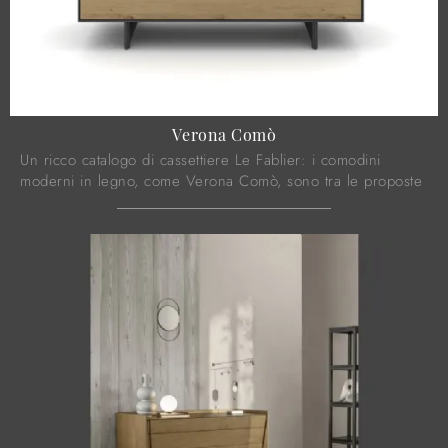
Verona Comò
Un ricco catalogo di cassettiere Le Fablier: i comodini
moderni in legno, come Verona Comò, sono tra le proposte
più esclusive.