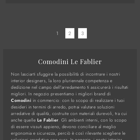
1
2
3
Comodini Le Fablier
Non lasciarti sfuggire la possibilità di incontrare i nostri
interior designers, la loro pluriennale competenza e
dedizione nel campo dell'arredamento ti assicurerà i risultati
migliori. In negozio presentiamo i migliori brand di
Comodini
in commercio: con lo scopo di realizzare i tuoi
desideri in termini di arredo, potrai valutare soluzioni
arredative di qualità, costruite con materiali durevoli, tra cui
anche quelle
Le Fablier
. Gli ambienti interni, con lo scopo
di essere vissuti appieno, devono conciliare al meglio
ergonomia e sicurezza, perciò è così rilevante scegliere le
soluzioni arredative con cura. In negozio, i nostri interior