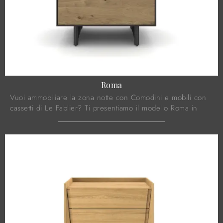
Roma
Vuoi ammobiliare la zona notte con Comodini e mobili con
cassetti di Le Fablier? Ti presentiamo il modello Roma in
legno per spazi moderni.