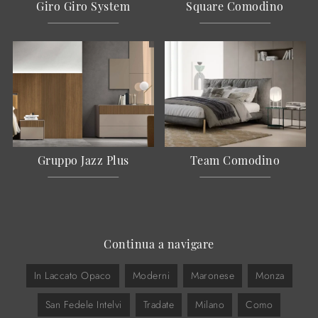
Giro Giro System
Square Comodino
Gruppo Jazz Plus
Team Comodino
Continua a navigare
In Laccato Opaco
Moderni
Maronese
Monza
San Fedele Intelvi
Tradate
Milano
Como