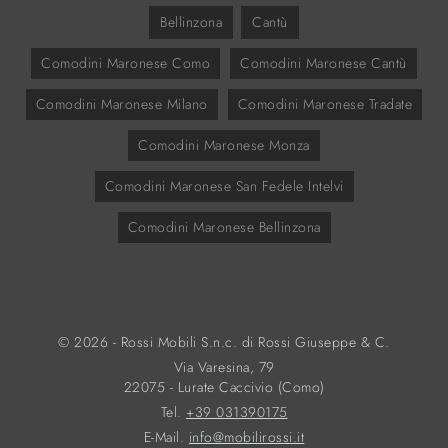
Bellinzona
Cantù
Comodini Maronese Como
Comodini Maronese Cantù
Comodini Maronese Milano
Comodini Maronese Tradate
Comodini Maronese Monza
Comodini Maronese San Fedele Intelvi
Comodini Maronese Bellinzona
© 2026 - Rossi Mobili S.n.c. di Rossi Giuseppe & C.
Via Varesina, 79
22075 - Lurate Caccivio (Como)
Tel.
+39 031390175
E-Mail.
info@mobilirossi.it