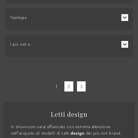
Tipologia
I più visti a :
1
2
3
Letti design
In showroom sarai affiancato con estrema attenzione
nell’acquisto di modelli di Letti
design
dei più noti brand,