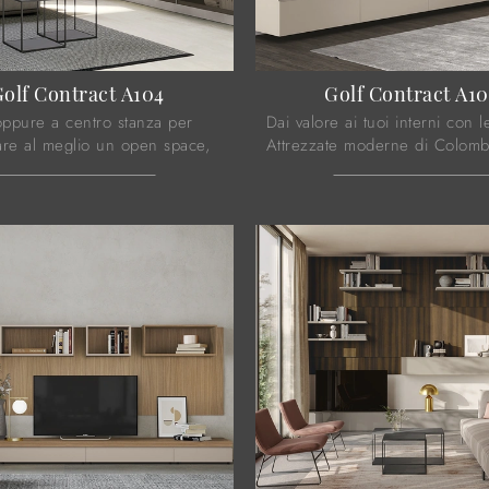
olf Contract A104
Golf Contract A10
ppure a centro stanza per
Dai valore ai tuoi interni con l
are al meglio un open space,
Attrezzate moderne di Colomb
lle composizioni d’arredo in
in negozio troverai mobili e
o arredano il soggiorno ...
complementi di design, in mater