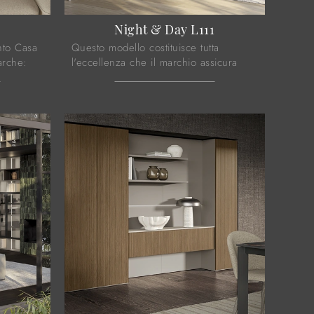
2
Night & Day L111
nto Casa
Questo modello costituisce tutta
arche:
l'eccellenza che il marchio assicura
diando le
grazie a pluriennale professionalità e
grande dedizione nel settore
dell'arredo ...