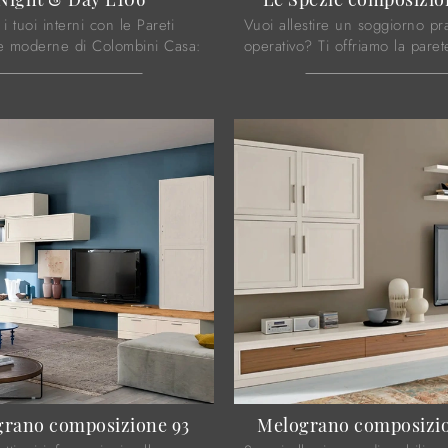
 i tuoi interni con le Pareti
Vuoi allestire un soggiorno pr
te moderne di Colombini Casa:
operativo? Ti offriamo la paret
o punto vendita troverai mobili
attrezzata Le Spezie composi
ti accessori di ...
Le Fablier dalle forme decise
rano composizione 93
Melograno composizi