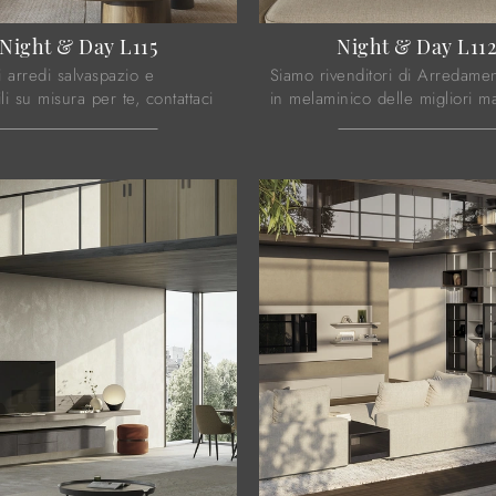
Night & Day L115
Night & Day L11
 arredi salvaspazio e
Siamo rivenditori di Arredame
ili su misura per te, contattaci
in melaminico delle migliori m
 informazioni sull'Arredamento
contattaci e scopri di più! Stu
e migliori marche.
più attuali e particolari ...