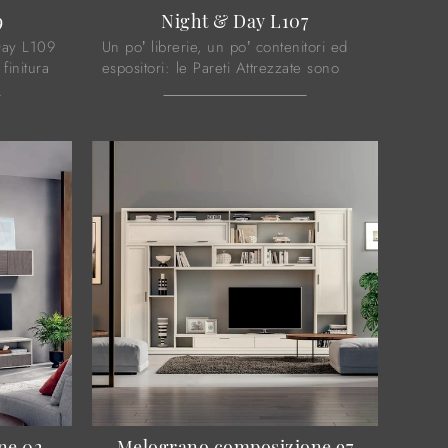
9
Night & Day L107
Day L109
Un po’ librerie, un po’ contenitori ed
finitura
espositori: le Pareti Attrezzate sono
ersonali
ideali per attrezzare uno spazio
..
dinamico e operativo.
ne 02
Melograno composizione 97