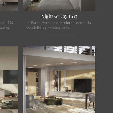
9
Night & Day L117
Day L119
Le Pareti Attrezzate moderne danno la
esenza
possibilità di ricreare varie
i tipo
ambientazioni nel living, liberando
ri e ...
spazio e ottimizzando ogni angolo.