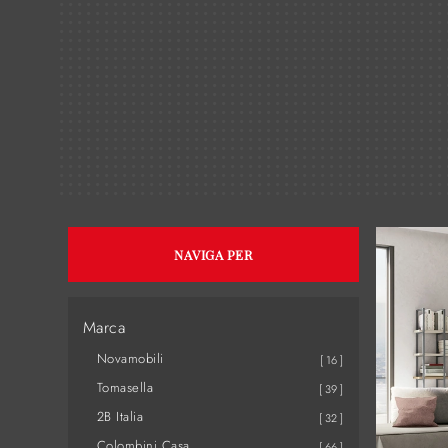
NAVIGA PER
Marca
Novamobili
16
Tomasella
39
2B Italia
32
Colombini Casa
66