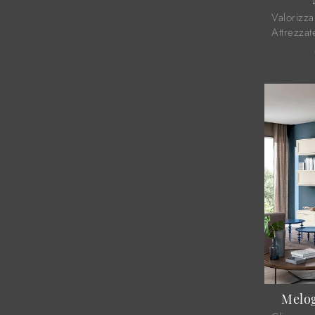
Valorizza
Attrezza
nel nostr
ed elemen
Melog