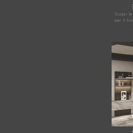
Scopri la
per il li
e potrai 
stile unic