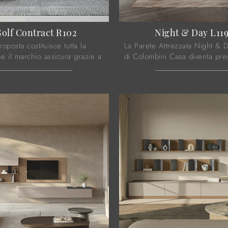
olf Contract R102
Night & Day L11
oposta costituisce tutta la
La Parete Attrezzata Night & 
he il marchio assicura grazie a
di Colombini Casa diventa pr
ale esperienza e grande
caratterizzante in stanze di ogn
nel settore dell'arredo e del
grazie ai suoi accessori modula