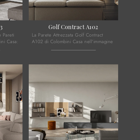
3
Golf Contract A102
e Pareti
La Parete Attrezzata Golf Contract
ini Casa:
A102 di Colombini Casa nell'immagine
ha massima componibilità e diverse
iali ...
possibilità di caratterizzazione: scopri
...