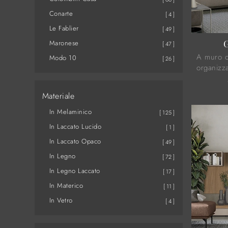
Conarte
4
Le Fablier
49
G
Maronese
47
A muro o
Modo 10
26
organizz
le più be
commerci
Materiale
In Melaminico
125
In Laccato Lucido
1
In Laccato Opaco
49
In Legno
72
In Legno Laccato
17
In Materico
11
In Vetro
4