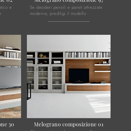
atico e
Se desideri pensili e pareti attrezzate
e
moderne, prediligi il modello
zione 02
Melograno composizione 97 di Le
 moderne.
Fablier: clicca e ottieni informazioni!
one 30
Melograno composizione 01