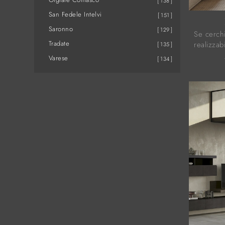
138
San Fedele Intelvi
151
Saronno
129
Se cerchi
Tradate
realizzab
135
e ottieni
Varese
134
Casa dell