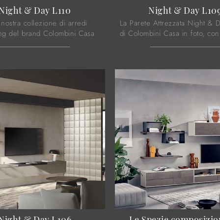
Night & Day L110
Night & Day L10
 nostra collezione di arredi
La Parete Attrezzata Night & 
ving del brand Colombini Casa
di Colombini Casa in foto, con 
arredare i tuoi interni con uno
in melaminico, risolve le più p
o e la contenitività ...
esigenze abitative di spazio e .
Night & Day L106
Le Spezie composizio