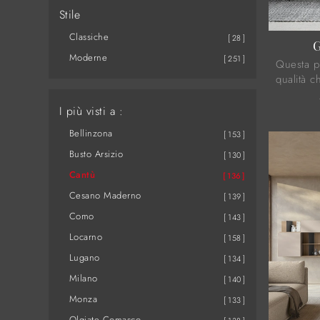
Stile
Classiche
28
G
Moderne
251
Questa pr
qualità c
plurienn
passione 
I più visti a :
...
Bellinzona
153
Busto Arsizio
130
Cantù
136
Cesano Maderno
139
Como
143
Locarno
158
Lugano
134
Milano
140
Monza
133
Olgiate Comasco