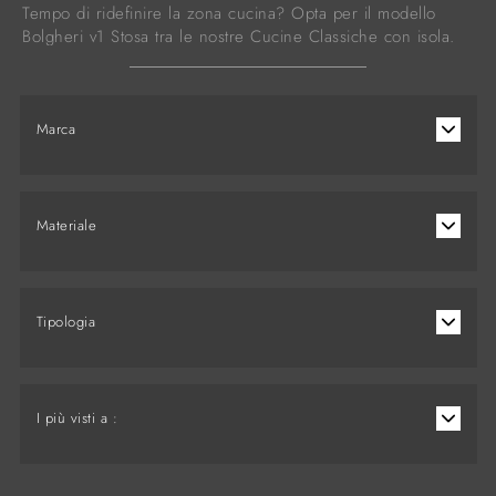
Tempo di ridefinire la zona cucina? Opta per il modello
Bolgheri v1 Stosa tra le nostre Cucine Classiche con isola.
Marca
Materiale
Tipologia
I più visti a :