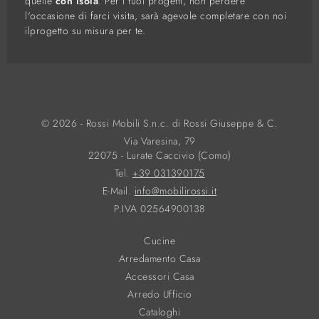
quelle
con isola
. Per i tuoi progetti, non perdere
l'occasione di farci visita, sarà agevole completare con noi
ilprogetto su misura per te.
© 2026 - Rossi Mobili S.n.c. di Rossi Giuseppe & C.
Via Varesina, 79
22075 - Lurate Caccivio (Como)
Tel.
+39 031390175
E-Mail.
info@mobilirossi.it
P.IVA 02564900138
Cucine
Arredamento Casa
Accessori Casa
Arredo Ufficio
Cataloghi