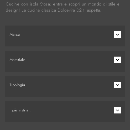
Cucine con isola Stosa: entra e scopri un mondo di stile e
design! La cucina classica Dolcevita 02 ti aspetta.
Marca
Materiale
Tipologia
I più visti a :