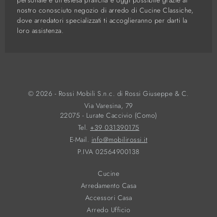
personale e un'estesa praticità è oggi possibile grazie al
nostro conosciuto negozio di arredo di Cucine Classiche,
dove arredatori specializzati ti accoglieranno per darti la
loro assistenza.
© 2026 - Rossi Mobili S.n.c. di Rossi Giuseppe & C.
Via Varesina, 79
22075 - Lurate Caccivio (Como)
Tel.
+39 031390175
E-Mail.
info@mobilirossi.it
P.IVA 02564900138
Cucine
Arredamento Casa
Accessori Casa
Arredo Ufficio