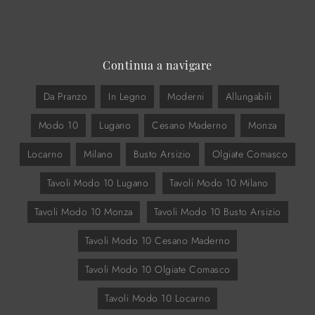
Continua a navigare
Da Pranzo
In Legno
Moderni
Allungabili
Modo 10
Lugano
Cesano Maderno
Monza
Locarno
Milano
Busto Arsizio
Olgiate Comasco
Tavoli Modo 10 Lugano
Tavoli Modo 10 Milano
Tavoli Modo 10 Monza
Tavoli Modo 10 Busto Arsizio
Tavoli Modo 10 Cesano Maderno
Tavoli Modo 10 Olgiate Comasco
Tavoli Modo 10 Locarno