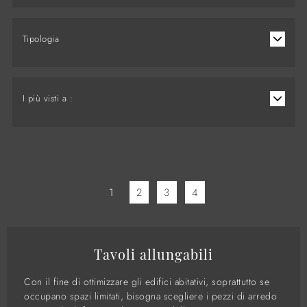
Tipologia
I più visti a :
1
2
3
4
Tavoli allungabili
Con il fine di ottimizzare gli edifici abitativi, soprattutto se
occupano spazi limitati, bisogna scegliere i pezzi di arredo