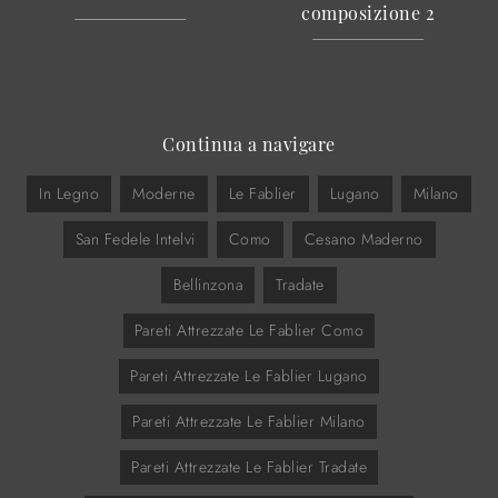
composizione 2
Continua a navigare
In Legno
Moderne
Le Fablier
Lugano
Milano
San Fedele Intelvi
Como
Cesano Maderno
Bellinzona
Tradate
Pareti Attrezzate Le Fablier Como
Pareti Attrezzate Le Fablier Lugano
Pareti Attrezzate Le Fablier Milano
Pareti Attrezzate Le Fablier Tradate