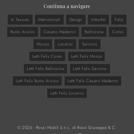
Continua a navigare
In Tessuto
Matrimoniali
Design
Imbottiti
Felis
Busto Arsizio
Cesano Maderno
Bellinzona
Como
Monza
Locarno
Saronno
Letti Felis Como
Letti Felis Monza
Letti Felis Bellinzona
Letti Felis Saronno
Letti Felis Busto Arsizio
Letti Felis Cesano Maderno
Letti Felis Locarno
© 2026 - Rossi Mobili S.n.c. di Rossi Giuseppe & C.