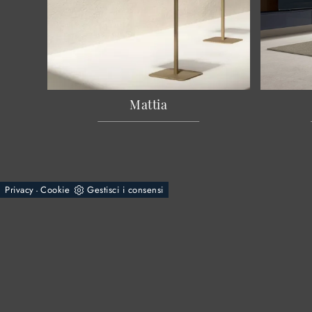
Mattia
Privacy
Cookie
Gestisci i consensi
-
© 2026 - Rossi Mobili S.n.c. di Rossi Giuseppe & C.
Via Varesina, 79
22075 - Lurate Caccivio (Como)
Tel.
+39 031390175
E-Mail.
info@mobilirossi.it
P.IVA 02564900138