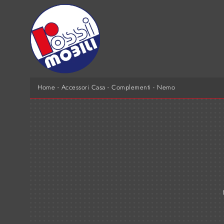
Home
-
Accessori Casa
-
Complementi
-
Nemo