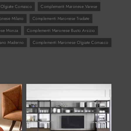
A Olgiate Comasco
Complementi Maronese Varese
onese Milano
Complementi Maronese Tradate
ese Monza
Complementi Maronese Busto Arsizio
sano Maderno
Complementi Maronese Olgiate Comasco