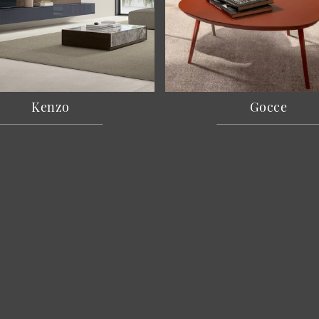
Kenzo
Gocce
Cucine
A
Arredamento Casa
C
Accessori Casa
Re
Arredo Ufficio
I 
Cataloghi
Co