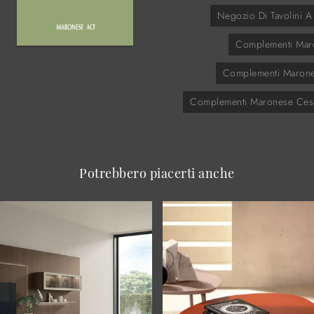
Negozio Di Tavolini 
Complementi Mar
Complementi Maron
Complementi Maronese Ce
Potrebbero piacerti anche