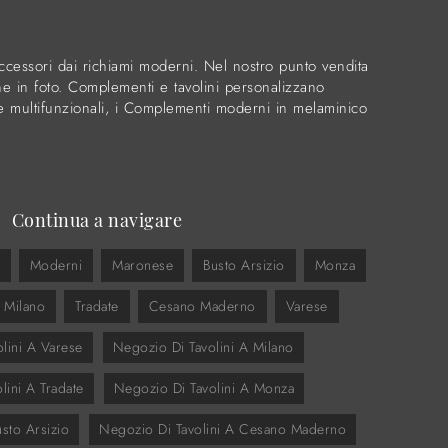
cessori dai richiami moderni. Nel nostro punto vendita
ne in foto. Complementi e tavolini personalizzano
 e multifunzionali, i Complementi moderni in melaminico
Continua a navigare
Moderni
Maronese
Busto Arsizio
Monza
Milano
Tradate
Cesano Maderno
Varese
lini A Varese
Negozio Di Tavolini A Milano
lini A Tradate
Negozio Di Tavolini A Monza
sto Arsizio
Negozio Di Tavolini A Cesano Maderno