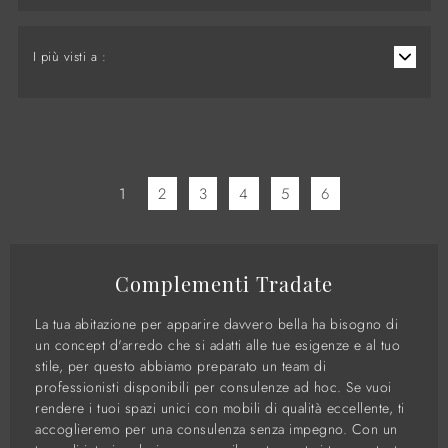
I più visti a :
1
2
3
4
5
6
Complementi Tradate
La tua abitazione per apparire davvero bella ha bisogno di
un concept d'arredo che si adatti alle tue esigenze e al tuo
stile, per questo abbiamo preparato un team di
professionisti disponibili per consulenze ad hoc. Se vuoi
rendere i tuoi spazi unici con mobili di qualità eccellente, ti
accoglieremo per una consulenza senza impegno. Con un