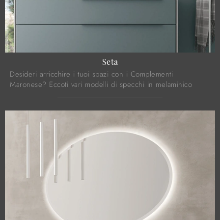
Seta
Desideri arricchire i tuoi spazi con i Complementi
Maronese? Eccoti vari modelli di specchi in melaminico
come Seta.