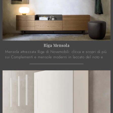
Riga Mensola
Mensola attrezzata Riga di Novamobili: clicca e scopri di più
sui Complementi e mensole moderni in laccato del noto e
conosciuto marchio!