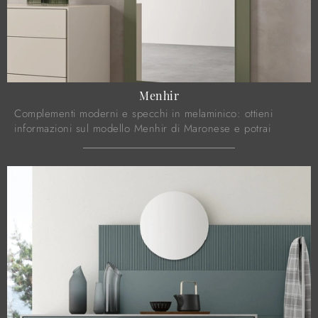
Menhir
Complementi moderni e specchi in melaminico: ottieni
informazioni sul modello Menhir di Maronese e potrai
arricchire i tuoi spazi.