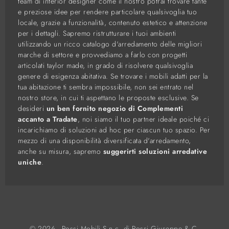
team di interior designer come il nostro potrai trovare tante
e preziose idee per rendere particolare qualsivoglia tuo
locale, grazie a funzionalità, contenuto estetico e attenzione
per i dettagli. Sapremo ristrutturare i tuoi ambienti
utilizzando un ricco catalogo d'arredamento delle migliori
marche di settore e provvediamo a farlo con progetti
articolati taylor made, in grado di risolvere qualsivoglia
genere di esigenza abitativa. Se trovare i mobili adatti per la
tua abitazione ti sembra impossibile, non sei entrato nel
nostro store, in cui ti aspettano le proposte esclusive. Se
desideri
un ben fornito negozio di Complementi
accanto a Tradate
, noi siamo il tuo partner ideale poiché ci
incarichiamo di soluzioni ad hoc per ciascun tuo spazio. Per
mezzo di una disponibilità diversificata d'arredamento,
anche su misura, sapremo
suggerirti soluzioni arredative
uniche
.
© 2026 - Rossi Mobili S.n.c. di Rossi Giuseppe & C.