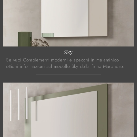
Sky
Se vuoi Complementi moderni e specchi in melaminico
ottieni informazioni sul modello Sky della firma Maronese.