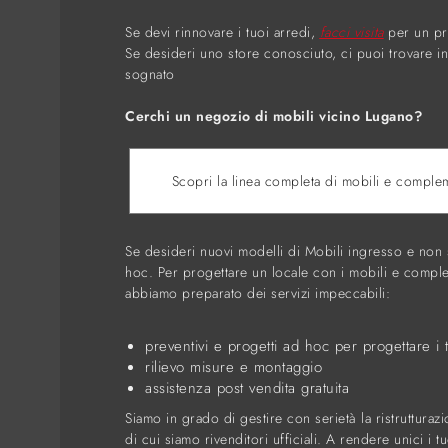
Se devi rinnovare i tuoi arredi,
facci visita
per un pro
Se desideri uno store conosciuto, ci puoi trovare in
sognato
Cerchi un negozio di mobili vicino Lugano?
Scopri la linea completa di mobili e comple
Se desideri nuovi modelli di Mobili ingresso e non 
hoc. Per progettare un locale con i mobili e comple
abbiamo preparato dei servizi impeccabili:
preventivi e progetti ad hoc per progettare i t
rilievo misure e montaggio
assistenza post vendita gratuita
Siamo in grado di gestire con serietà la ristruttura
di cui siamo rivenditori ufficiali. A rendere unici i