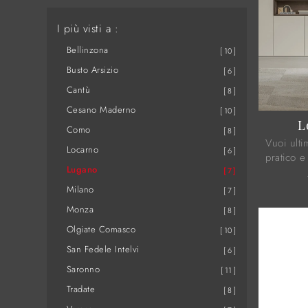
I più visti a :
Bellinzona
10
Busto Arsizio
6
Cantù
8
Cesano Maderno
10
L
Como
8
Vuoi ulti
Locarno
6
pratico e
Lugano
Logica Pl
7
melamini
Milano
7
Monza
8
Olgiate Comasco
10
San Fedele Intelvi
6
Saronno
11
Tradate
8