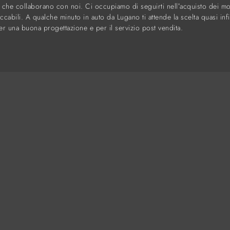
er che collaborano con noi. Ci occupiamo di seguirti nell’acquisto dei mo
peccabili. A qualche minuto in auto da Lugano ti attende la scelta quasi in
r una buona progettazione e per il servizio post vendita.
Cucine
A
Arredamento Casa
C
Accessori Casa
Re
Arredo Ufficio
I 
Cataloghi
Co