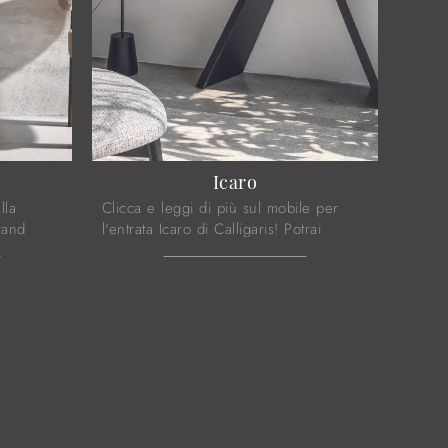
Icaro
lla
Clicca e leggi di più sul mobile per
rand
l'entrata Icaro di Calligaris! Potrai
rato in
arredare spazi design ammobiliandoli
timale ...
ottimamente.