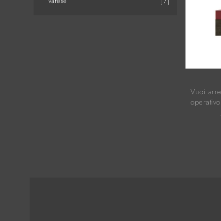
Varese
7
Vuoi arr
operativo
Ingresso 
opaco, p