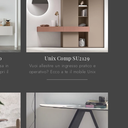
0
Unix Comp SU2129
sa in
Vuoi allestire un ingresso pratico e
ri il
operativo? Ecco a te il mobile Unix
Comp SU2129 di Maronese in laccato
opaco, perfetto per spazi moderni.