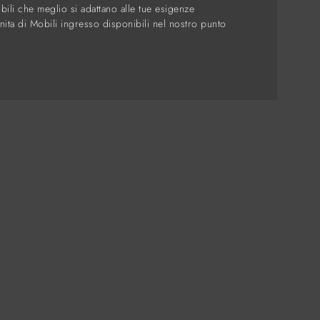
bili che meglio si adattano alle tue esigenze
finita di Mobili ingresso disponibili nel nostro punto
zienda
hi Siamo
alizzazioni
nostri Brand
ntatti