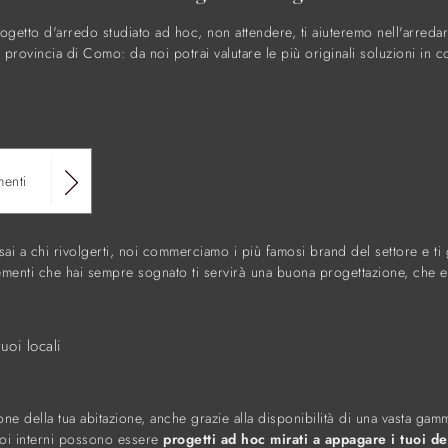
getto d'arredo studiato ad hoc, non attendere, ti aiuteremo nell'arredare
 provincia di Como: da noi potrai valutare le più originali soluzioni in
menti
sai a chi rivolgerti, noi commerciamo i più famosi brand del settore e t
menti che hai sempre sognato ti servirà una buona progettazione, che esp
uoi locali
zione della tua abitazione, anche grazie alla disponibilità di una vasta g
 tuoi interni possono essere
progetti ad hoc mirati a appagare i tuoi de