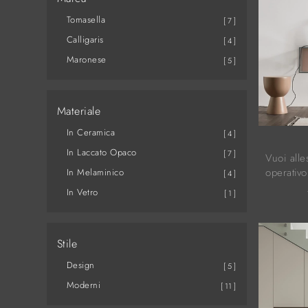
Tomasella
7
Calligaris
4
Maronese
5
Materiale
In Ceramica
4
In Laccato Opaco
7
Vuoi alle
operativo
In Melaminico
4
Comp SA2
In Vetro
1
pensato 
Stile
Design
5
Moderni
11