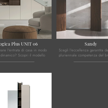
ogica Plus UNIT 06
Sandy
mare l'entrata di casa in modo
Scegli l'eccellenza garantita da
 dinamico? Scopri il modello
pluriennale competenza del b
us UNIT 06 di Tomasella in
Calligaris: con il modello most
co!
foto potrai arredare in modo ot