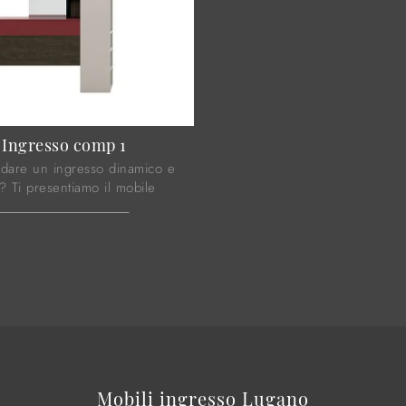
Ingresso comp 1
edare un ingresso dinamico e
? Ti presentiamo il mobile
comp 1 di Tomasella in laccato
ensato per spazi moderni.
Mobili ingresso Lugano