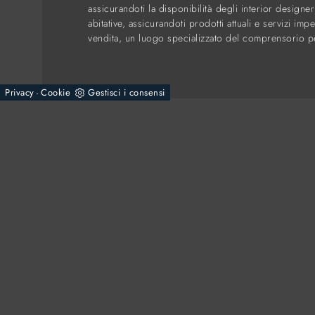
assicurandoti la disponibilità degli interior design
abitative, assicurandoti prodotti attuali e servizi im
vendita, un luogo specializzato del comprensorio pe
Privacy
Cookie
Gestisci i consensi
-
© 2026 - Rossi Mobili S.n.c. di Rossi Giuseppe & C.
Via Varesina, 79
22075 - Lurate Caccivio (Como)
Tel.
+39 031390175
E-Mail.
info@mobilirossi.it
P.IVA 02564900138
Powered by