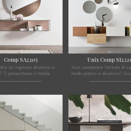
Comp SA2205
Unix Comp SI222
stire un ingresso dinamico e
Vuoi completare l'entrata di ca
? Ti presentiamo il mobile
modo pratico e dinamico? Scop
205 di Maronese in vetro,
modello Unix Comp SI2220 di
per spazi design.
Maronese in melaminico!