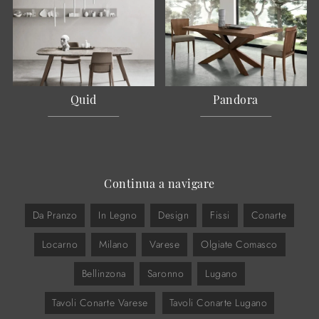
Quid
Pandora
Continua a navigare
Da Pranzo
In Legno
Design
Fissi
Conarte
Locarno
Milano
Varese
Olgiate Comasco
Bellinzona
Saronno
Lugano
Tavoli Conarte Varese
Tavoli Conarte Lugano