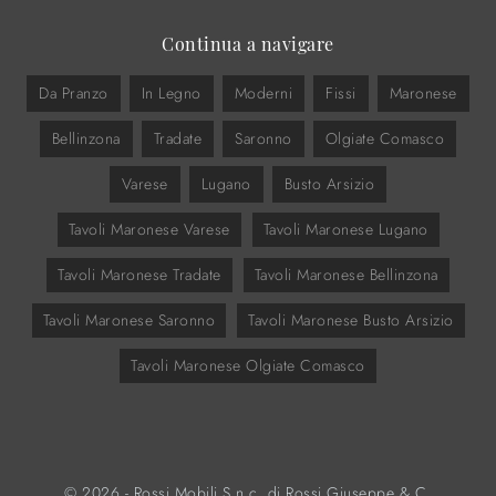
Continua a navigare
Da Pranzo
In Legno
Moderni
Fissi
Maronese
Bellinzona
Tradate
Saronno
Olgiate Comasco
Varese
Lugano
Busto Arsizio
Tavoli Maronese Varese
Tavoli Maronese Lugano
Tavoli Maronese Tradate
Tavoli Maronese Bellinzona
Tavoli Maronese Saronno
Tavoli Maronese Busto Arsizio
Tavoli Maronese Olgiate Comasco
© 2026 - Rossi Mobili S.n.c. di Rossi Giuseppe & C.