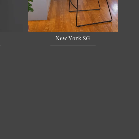
New York SG
zienda
hi Siamo
alizzazioni
nostri Brand
ntatti