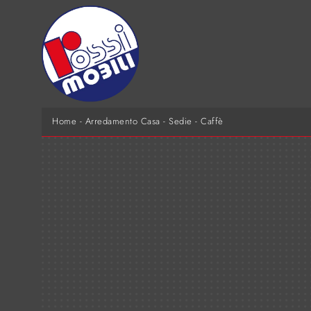
Home
-
Arredamento Casa
-
Sedie
-
Caffè