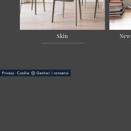
Skin
New 
Privacy
Cookie
Gestisci i consensi
-
© 2026 - Rossi Mobili S.n.c. di Rossi Giuseppe & C.
Via Varesina, 79
22075 - Lurate Caccivio (Como)
Tel.
+39 031390175
E-Mail.
info@mobilirossi.it
P.IVA 02564900138
Powered by