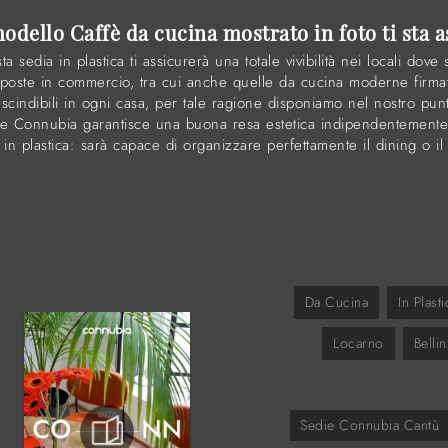
odello Caffè da cucina mostrato in foto ti sta 
dia in plastica ti assicurerà una totale vivibilità nei locali dove 
poste in commercio, tra cui anche quelle da cucina moderne firma
escindibili in ogni casa, per tale ragione disponiamo nel nostro pun
ne Connubia garantisce una buona resa estetica indipendentemente d
n plastica: sarà capace di organizzare perfettamente il dining o il 
Da Cucina
In Plasti
Locarno
Belli
Sedie Connubia Cantù