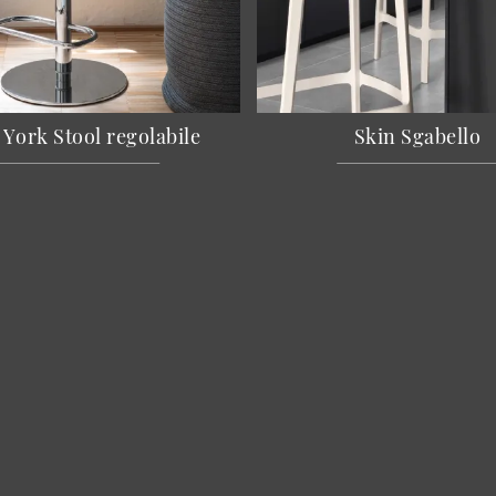
York Stool regolabile
Skin Sgabello
Cucine
A
Arredamento Casa
C
Accessori Casa
Re
Arredo Ufficio
I 
Cataloghi
Co