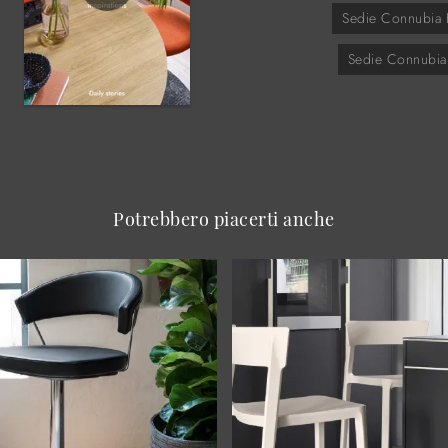
Sedie Connubia B
Sedie Connubia
Potrebbero piacerti anche