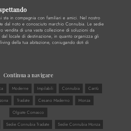
aspettando
si sta in compagnia con familiari e amici. Nel nostro
te dal noto e conosciuto marchio Connubia. Le sedie
to vendita di una vasta collezione di soluzioni da
al locale di destinazione, in quanto organizza gli
living della tua abitazione, coniugando doti di
Continua a navigare
ca
Moderne
Impilabili
Connubia
Cantù
nzona
Tradate
Cesano Maderno
Monza
Olgiate Comasco
Sedie Connubia Tradate
Sedie Connubia Monza