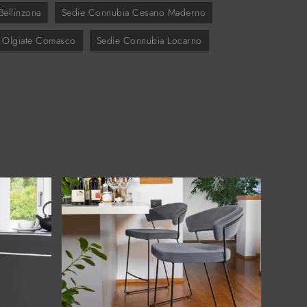
ellinzona
Sedie Connubia Cesano Maderno
 Olgiate Comasco
Sedie Connubia Locarno