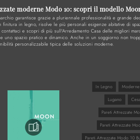
rezzate moderne Modo 10: scopri il modello Moo
marchio garantisce grazie a pluriennale professionalità e grande de
 finitura in legno, risolve le più personali esigenze abitative di spa
, contattaci e scopri di più sull'Arredamento Casa delle migliori mar
zare uno spazio pratico e dinamico. Anche in un soggiorno non tropp
ilità personalizzabile tipica delle soluzioni moderne.
In Legno
Moderne
Lugano
Ces
Pareti Attrezzate 
Pareti Attrezzate Mo
Pareti Attrezzate Modo 10 B