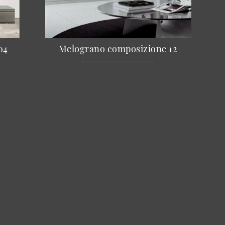
04
Melograno composizione 12
zienda
hi Siamo
alizzazioni
nostri Brand
ntatti