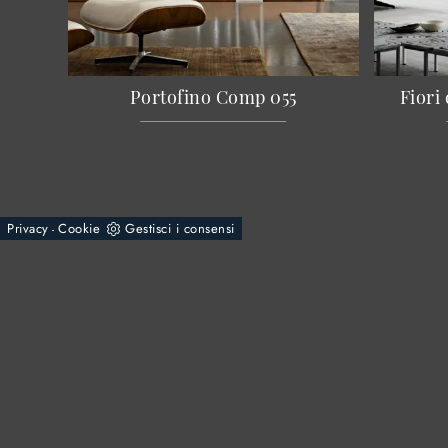
Portofino Comp 055
Fiori
Privacy
Cookie
Gestisci i consensi
-
© 2026 - Rossi Mobili S.n.c. di Rossi Giuseppe & C.
Via Varesina, 79
22075 - Lurate Caccivio (Como)
Tel.
+39 031390175
E-Mail.
info@mobilirossi.it
P.IVA 02564900138
Powered by