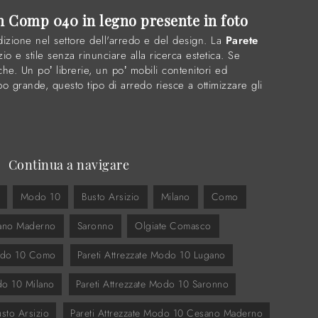
n Comp 040 in legno presente in foto
dizione nel settore dell'arredo e del design. La
Parete
zio e stile senza rinunciare alla ricerca estetica. Se
che. Un po’ librerie, un po’ mobili contenitori ed
o grande, questo tipo di arredo riesce a ottimizzare gli
Continua a navigare
Modo 10
Busto Arsizio
Milano
Como
ano Maderno
Saronno
Olgiate Comasco
Modo 10 Como
Pareti Attrezzate Modo 10 Lugano
do 10 Milano
Pareti Attrezzate Modo 10 Saronno
usto Arsizio
Pareti Attrezzate Modo 10 Cesano Maderno