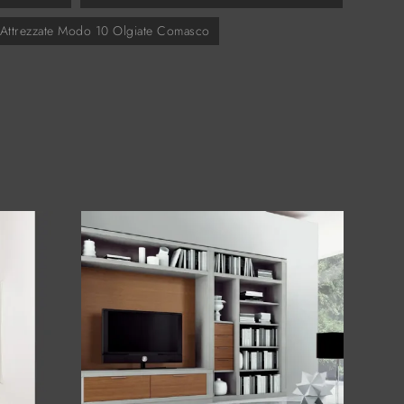
i Attrezzate Modo 10 Olgiate Comasco