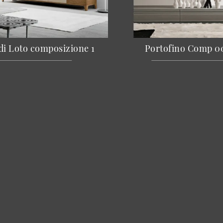
 di Loto composizione 1
Portofino Comp 0
Cucine
A
Arredamento Casa
C
Accessori Casa
Re
Arredo Ufficio
I 
Cataloghi
Co