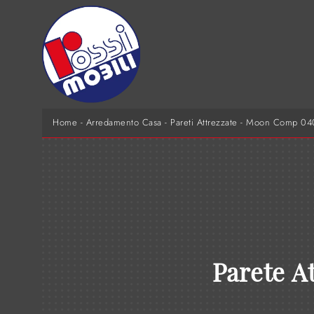
Home
-
Arredamento Casa
-
Pareti Attrezzate
-
Moon Comp 04
Parete A