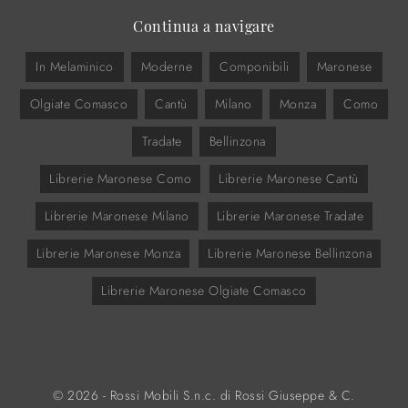
Continua a navigare
In Melaminico
Moderne
Componibili
Maronese
Olgiate Comasco
Cantù
Milano
Monza
Como
Tradate
Bellinzona
Librerie Maronese Como
Librerie Maronese Cantù
Librerie Maronese Milano
Librerie Maronese Tradate
Librerie Maronese Monza
Librerie Maronese Bellinzona
Librerie Maronese Olgiate Comasco
© 2026 - Rossi Mobili S.n.c. di Rossi Giuseppe & C.