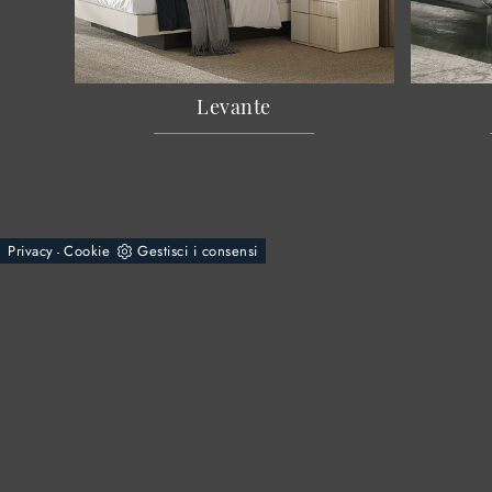
Levante
Privacy
Cookie
Gestisci i consensi
-
© 2026 - Rossi Mobili S.n.c. di Rossi Giuseppe & C.
Via Varesina, 79
22075 - Lurate Caccivio (Como)
Tel.
+39 031390175
E-Mail.
info@mobilirossi.it
P.IVA 02564900138
Powered by