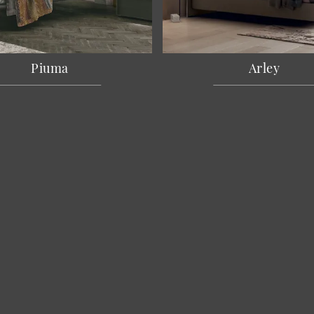
Piuma
Arley
Cucine
A
Arredamento Casa
C
Accessori Casa
Re
Arredo Ufficio
I 
Cataloghi
Co