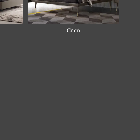
Cocò
zienda
hi Siamo
alizzazioni
nostri Brand
ntatti