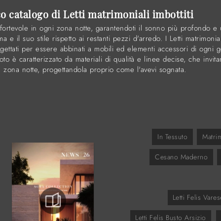
co catalogo di Letti matrimoniali imbottiti
ortevole in ogni zona notte, garantendoti il sonno più profondo e u
ma e il suo stile rispetto ai restanti pezzi d'arredo. I Letti matrimoni
ttati per essere abbinati a mobili ed elementi accessori di ogni 
 foto è caratterizzato da materiali di qualità e linee decise, che inv
a zona notte, progettandola proprio come l'avevi sognata.
In Tessuto
Matrim
Cesano Maderno
Letti Felis Vares
Letti Felis Busto Arsizio