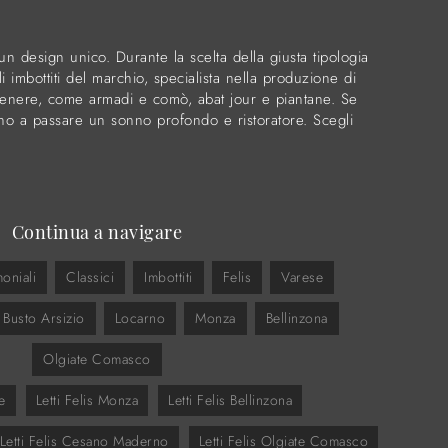
n design unico. Durante la scelta della giusta tipologia
ali imbottiti del marchio, specialista nella produzione di
genere, come armadi e comò, abat jour e piantane. Se
itano a passare un sonno profondo e ristoratore. Scegli
Continua a navigare
oniali
Classici
Imbottiti
Felis
Varese
Busto Arsizio
Locarno
Monza
Bellinzona
Olgiate Comasco
e
Letti Felis Monza
Letti Felis Bellinzona
Letti Felis Cesano Maderno
Letti Felis Olgiate Comasco