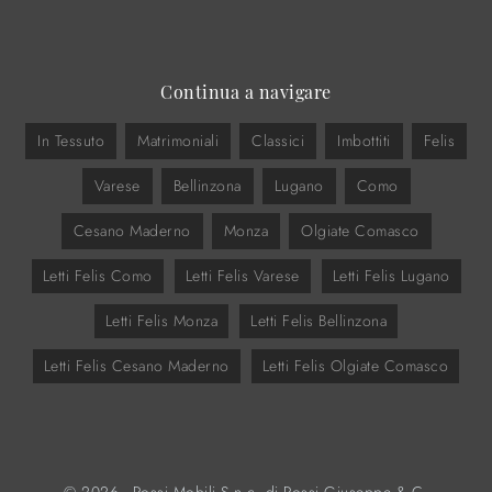
Continua a navigare
In Tessuto
Matrimoniali
Classici
Imbottiti
Felis
Varese
Bellinzona
Lugano
Como
Cesano Maderno
Monza
Olgiate Comasco
Letti Felis Como
Letti Felis Varese
Letti Felis Lugano
Letti Felis Monza
Letti Felis Bellinzona
Letti Felis Cesano Maderno
Letti Felis Olgiate Comasco