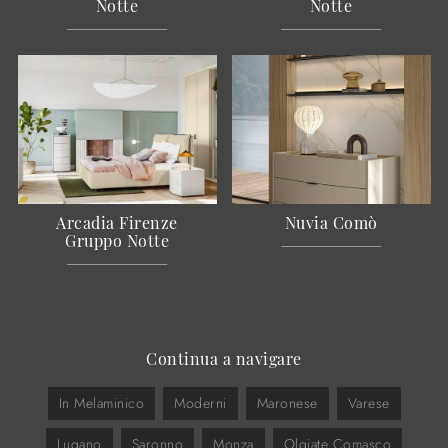
Notte
Notte
Arcadia Firenze
Nuvia Comò
Gruppo Notte
Continua a navigare
In Melaminico
Moderni
Maronese
Varese
Lugano
Saronno
Monza
Olgiate Comasco