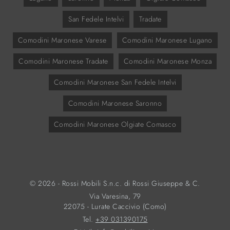
San Fedele Intelvi
Tradate
Comodini Maronese Varese
Comodini Maronese Lugano
Comodini Maronese Tradate
Comodini Maronese Monza
Comodini Maronese San Fedele Intelvi
Comodini Maronese Saronno
Comodini Maronese Olgiate Comasco
© 2026 - Rossi Mobili S.n.c. di Rossi Giuseppe & C.
Via Varesina, 79
22075 - Lurate Caccivio (Como)
Tel.
+39 031390175