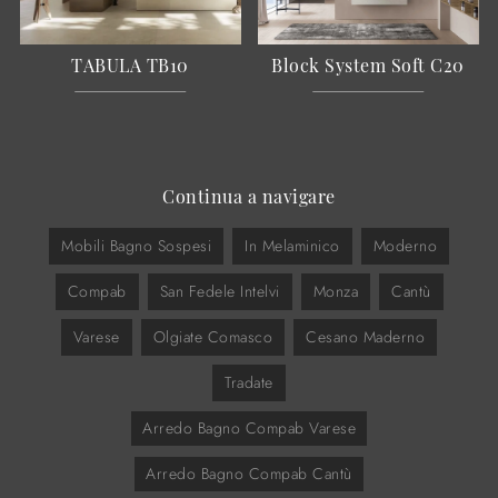
TABULA TB10
Block System Soft C20
Continua a navigare
Mobili Bagno Sospesi
In Melaminico
Moderno
Compab
San Fedele Intelvi
Monza
Cantù
Varese
Olgiate Comasco
Cesano Maderno
Tradate
Arredo Bagno Compab Varese
Arredo Bagno Compab Cantù